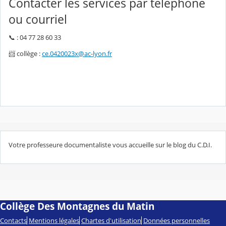
Contacter les services par téléphone
ou courriel
📞 : 04 77 28 60 33
📨 collège :
ce.0420023x@ac-lyon.fr
Votre professeure documentaliste vous accueille sur le blog du C.D.I.
Collège Des Montagnes du Matin
Contacts
Mentions légales
Chartes d'utilisation
Données personnelles