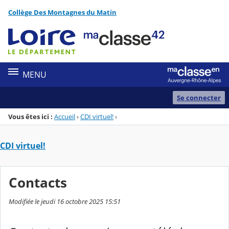
Panneau de gestion des cookies
Collège Des Montagnes du Matin
Menu de la rubrique
Contenu
MENU
Se connecter
Vous êtes ici :
Accueil
›
CDI virtuel!
›
CDI virtuel!
Contacts
Modifiée le jeudi 16 octobre 2025 15:51