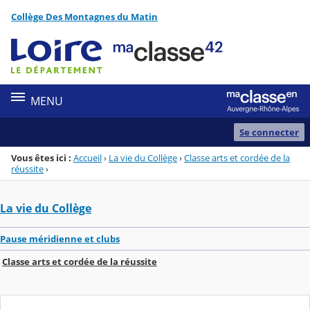
Panneau de gestion des cookies
Collège Des Montagnes du Matin
Menu de la rubrique
Contenu
MENU
Se connecter
Vous êtes ici :
Accueil
›
La vie du Collège
›
Classe arts et cordée de la
réussite
›
La vie du Collège
Pause méridienne et clubs
Classe arts et cordée de la réussite