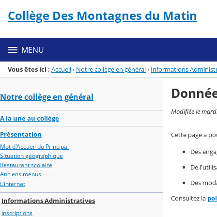
Panneau de gestion des cookies
Collège Des Montagnes du Matin
Menu de la rubrique
Contenu
MENU
Vous êtes ici :
Accueil
›
Notre collège en général
›
Informations Administr
Donnée
Notre collège en général
Modifiée le mard
A la une au collège
Présentation
Cette page a pou
Mot d'Accueil du Principal
Des enga
Situation géographique
Restaurant scolaire
De l'util
Anciens menus
Des modal
L'internat
Consultez la
po
Informations Administratives
Inscriptions