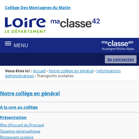
Panneau de gestion des cookies
Collège Des Montagnes du Matin
Menu de la rubrique
Contenu
MENU
Se connecter
Vous êtes ici :
Accueil
›
Notre collège en général
›
Informations
Administratives
›
Transports scolaires
Notre collège en général
A la une au collège
Présentation
Mot d'Accueil du Principal
Situation géographique
Restaurant scolaire