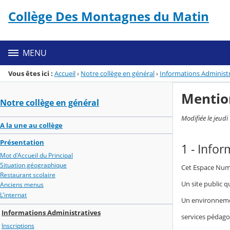
Panneau de gestion des cookies
Collège Des Montagnes du Matin
Menu de la rubrique
Contenu
MENU
Vous êtes ici :
Accueil
›
Notre collège en général
›
Informations Administr
Mentio
Notre collège en général
Modifiée le jeud
A la une au collège
Présentation
1 - Info
Mot d'Accueil du Principal
Situation géographique
Cet Espace Numé
Restaurant scolaire
Un site public q
Anciens menus
L'internat
Un environnement
Informations Administratives
services pédagog
Inscriptions