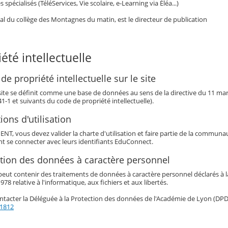
 spécialisés (TéléServices, Vie scolaire, e-Learning via Éléa...)
pal du collège des Montagnes du matin, est le directeur de publication
iété intellectuelle
 de propriété intellectuelle sur le site
 site se définit comme une base de données au sens de la directive du 11 mars 
341-1 et suivants du code de propriété intellectuelle).
ions d'utilisation
t ENT, vous devez valider la charte d'utilisation et faire partie de la commun
nt se connecter avec leurs identifiants EduConnect.
ction des données à caractère personnel
eut contenir des traitements de données à caractère personnel déclarés à la 
978 relative à l'informatique, aux fichiers et aux libertés.
tacter la Déléguée à la Protection des données de l'Académie de Lyon (DPD) 
21812