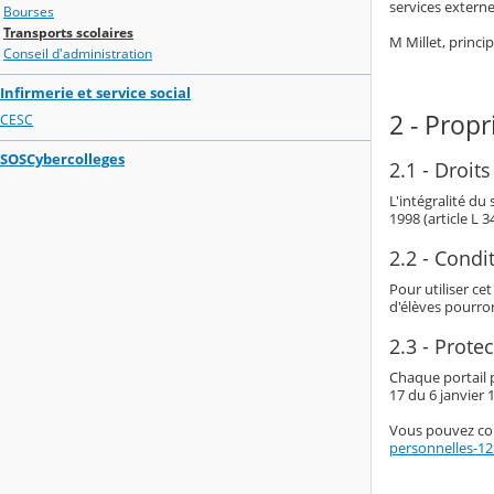
services externes
Bourses
Transports scolaires
M Millet, princi
Conseil d'administration
Infirmerie et service social
2 - Propr
CESC
SOSCybercolleges
2.1 - Droits
L'intégralité du
1998 (article L 
2.2 - Condit
Pour utiliser ce
d'élèves pourro
2.3 - Prote
Chaque portail p
17 du 6 janvier 1
Vous pouvez con
personnelles-1