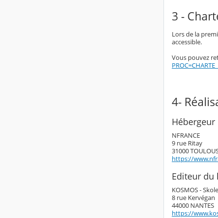
3 - Chart
Lors de la premi
accessible.
Vous pouvez retr
PROC=CHARTE_
4- Réali
Hébergeur 
NFRANCE
9 rue Ritay
31000 TOULOU
https://www.nf
Editeur du l
KOSMOS - Skol
8 rue Kervégan
44000 NANTES
https://www.ko