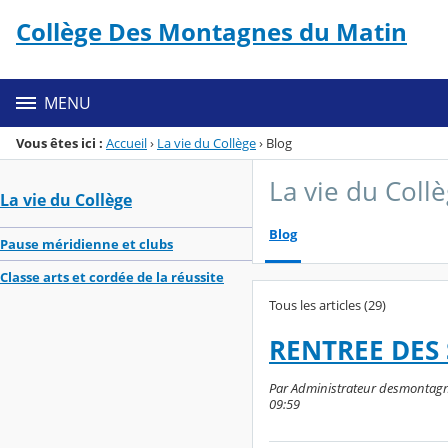
Panneau de gestion des cookies
Collège Des Montagnes du Matin
Menu de la rubrique
Contenu
MENU
Vous êtes ici :
Accueil
›
La vie du Collège
›
Blog
La vie du Coll
La vie du Collège
Blog
Pause méridienne et clubs
Classe arts et cordée de la réussite
Tous les articles (29)
RENTREE DES 
Par Administrateur desmontagne
09:59