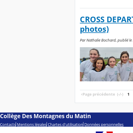
CROSS DEPART
photos)
Par Nathalie Bochard, publié le
‹
Page précédente
(-/-)
1
Collège Des Montagnes du Matin
Contacts
Mentions légales
Chartes d'utilisation
Données personnelles