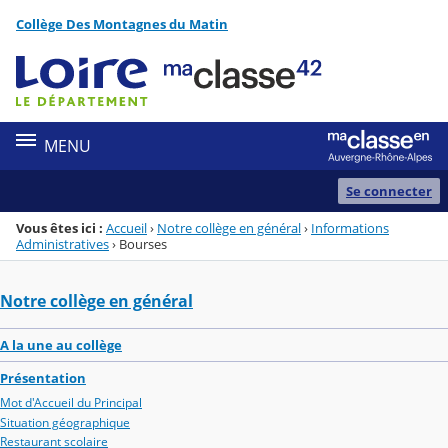
Panneau de gestion des cookies
Collège Des Montagnes du Matin
Menu de la rubrique
Contenu
MENU
Se connecter
Vous êtes ici :
Accueil
›
Notre collège en général
›
Informations
Administratives
›
Bourses
Notre collège en général
A la une au collège
Présentation
Mot d'Accueil du Principal
Situation géographique
Restaurant scolaire