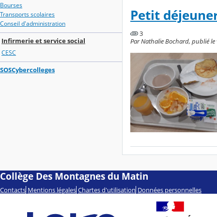
Bourses
Petit déjeune
Transports scolaires
Conseil d'administration
3
Infirmerie et service social
Par Nathalie Bochard, publié le
CESC
SOSCybercolleges
Collège Des Montagnes du Matin
Contacts
Mentions légales
Chartes d'utilisation
Données personnelles