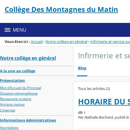
Panneau de gestion des cookies
Collège Des Montagnes du Matin
Menu de la rubrique
Contenu
MENU
Vous êtes ici :
Accueil
›
Notre collège en général
›
Infirmerie et service so
Infirmerie et s
Notre collège en général
Blog
A la une au collège
Présentation
Mot d'Accueil du Principal
Tous les articles (2)
Situation géographique
Restaurant scolaire
HORAIRE DU 
Anciens menus
L'internat
1
Par Nathalie Bochard, publié le
Informations Administratives
Inscriptions