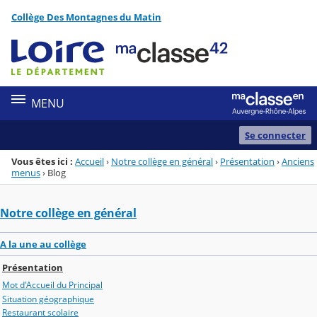
Panneau de gestion des cookies
Collège Des Montagnes du Matin
Menu de la rubrique
Contenu
MENU
Se connecter
Vous êtes ici :
Accueil
›
Notre collège en général
›
Présentation
›
Anciens
menus
›
Blog
Notre collège en général
A la une au collège
Présentation
Mot d'Accueil du Principal
Situation géographique
Restaurant scolaire