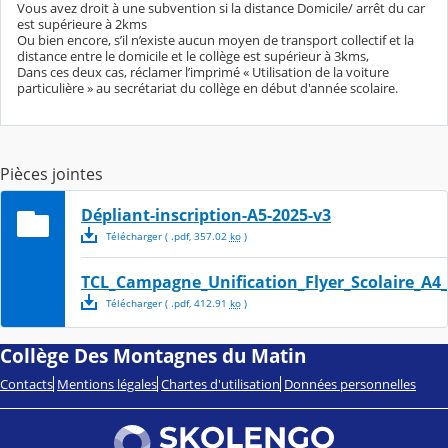
Vous avez droit à une subvention si la distance Domicile/ arrêt du car
est supérieure à 2kms
Ou bien encore, s’il n’existe aucun moyen de transport collectif et la
distance entre le domicile et le collège est supérieur à 3kms,
Dans ces deux cas, réclamer l’imprimé « Utilisation de la voiture
particulière » au secrétariat du collège en début d'année scolaire.
Pièces jointes
Dépliant-inscription-A5-2025-v3
Télécharger
( .
pdf
,
357.02
ko
)
TCL_Campagne_Unification_Flyer_Scolaire_A
Télécharger
( .
pdf
,
412.91
ko
)
Collège Des Montagnes du Matin
Contacts
Mentions légales
Chartes d'utilisation
Données personnelles