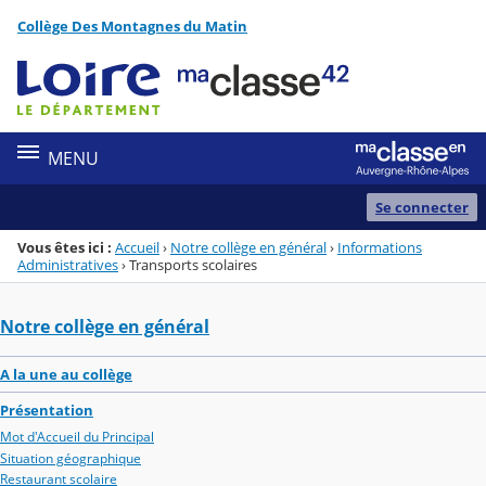
Panneau de gestion des cookies
Collège Des Montagnes du Matin
Menu de la rubrique
Contenu
MENU
Se connecter
Vous êtes ici :
Accueil
›
Notre collège en général
›
Informations
Administratives
›
Transports scolaires
Notre collège en général
A la une au collège
Présentation
Mot d'Accueil du Principal
Situation géographique
Restaurant scolaire