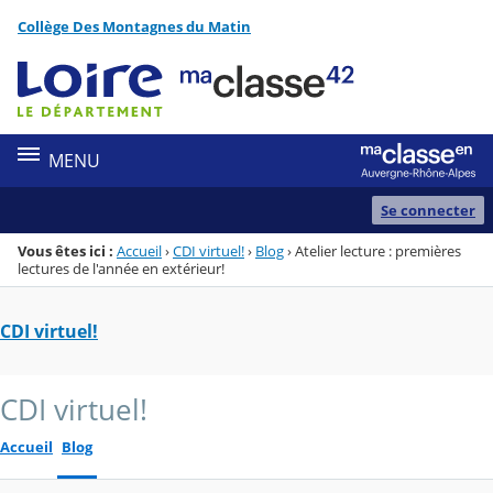
Panneau de gestion des cookies
Collège Des Montagnes du Matin
Menu de la rubrique
Contenu
MENU
Se connecter
Vous êtes ici :
Accueil
›
CDI virtuel!
›
Blog
›
Atelier lecture : premières
lectures de l'année en extérieur!
CDI virtuel!
CDI virtuel!
Accueil
Blog