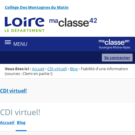
Panneau de gestion des cookies
Collège Des Montagnes du Matin
Menu de la rubrique
Contenu
MENU
Se connecter
Vous êtes ici :
Accueil
›
CDI virtuel!
›
Blog
›
Fiabilité d'une information
(sources : Clemi en partie !)
CDI virtuel!
CDI virtuel!
Accueil
Blog