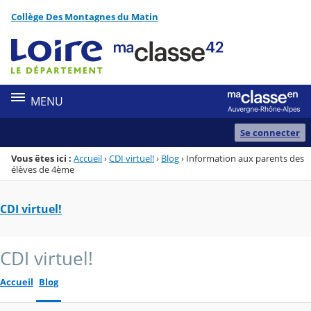
Panneau de gestion des cookies
Collège Des Montagnes du Matin
Menu de la rubrique
Contenu
MENU
Se connecter
Vous êtes ici :
Accueil
›
CDI virtuel!
›
Blog
›
Information aux parents des
élèves de 4ème
CDI virtuel!
CDI virtuel!
Accueil
Blog