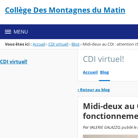
Panneau de gestion des cookies
Collège Des Montagnes du Matin
Menu de la rubrique
Contenu
MENU
Vous êtes ici :
Accueil
›
CDI virtuel!
›
Blog
›
Midi-deux au CDI : attention
CDI virtuel!
CDI virtuel!
Accueil
Blog
‹
Retour au blog
Midi-deux au 
fonctionneme
Par VALERIE GALAZZO, publié le