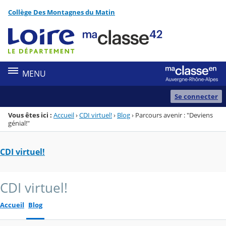
Panneau de gestion des cookies
Collège Des Montagnes du Matin
Menu de la rubrique
Contenu
MENU
Se connecter
Vous êtes ici :
Accueil
›
CDI virtuel!
›
Blog
›
Parcours avenir : "Deviens
génial!"
CDI virtuel!
CDI virtuel!
Accueil
Blog