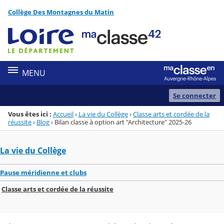
Panneau de gestion des cookies
Collège Des Montagnes du Matin
Menu de la rubrique
Contenu
MENU
Se connecter
Vous êtes ici :
Accueil
›
La vie du Collège
›
Classe arts et cordée de la
réussite
›
Blog
›
Bilan classe à option art "Architecture" 2025-26
La vie du Collège
Pause méridienne et clubs
Classe arts et cordée de la réussite